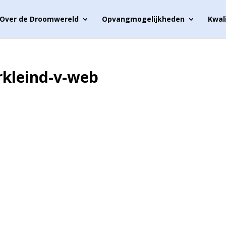
Over de Droomwereld
Opvangmogelijkheden
Kwal
kleind-v-web