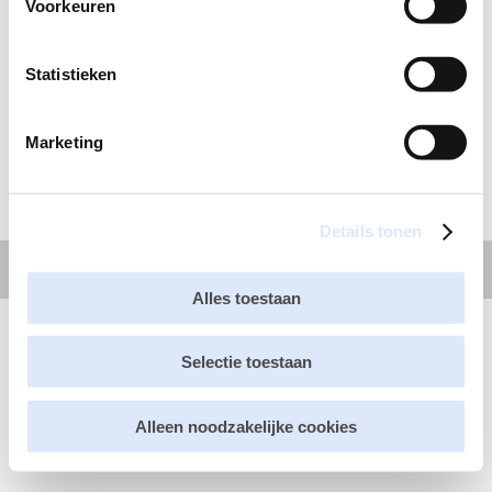
Voorkeuren
Stroomstoring in Eindhoven – kindercentrum de
Droomwereld is gewoon geopend
☀️ De zomervakantie is begonnen! ☀️
Statistieken
Korte termijn planning baby- en peutergroepen
ModderDag 2026
Marketing
Inspectie GGD 2026 – dagopvang
Details tonen
Kindercentrum de Droomwereld
Alles toestaan
Selectie toestaan
Alleen noodzakelijke cookies