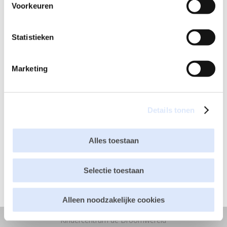
Voorkeuren
Statistieken
Marketing
Recente berichten
Stroomstoring in Eindhoven – kindercentrum de
Details tonen
Droomwereld is gewoon geopend
☀️ De zomervakantie is begonnen! ☀️
Alles toestaan
Korte termijn planning baby- en peutergroepen
ModderDag 2026
Selectie toestaan
Inspectie GGD 2026 – dagopvang
Alleen noodzakelijke cookies
Kindercentrum de Droomwereld