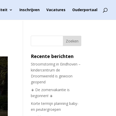
iteit
Inschrijven
Vacatures
Ouderportaal
Recente berichten
Stroomstoring in Eindhoven –
kindercentrum de
Droomwereld is gewoon
geopend
☀️ De zomervakantie is
begonnen! ☀️
Korte termijn planning baby-
en peutergroepen