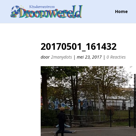
Home
20170501_161432
door
2manydots
|
mei 23, 2017
|
0 Reacties