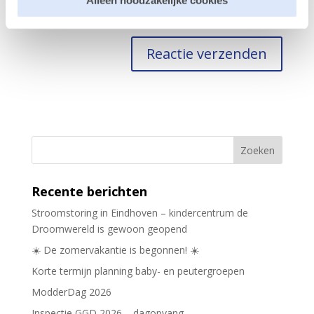
Alleen noodzakelijke cookies
Mijn naam, e-mail en site opslaan in deze browser
voor de volgende keer wanneer ik een reactie plaats.
Recente berichten
Stroomstoring in Eindhoven – kindercentrum de
Droomwereld is gewoon geopend
☀️ De zomervakantie is begonnen! ☀️
Korte termijn planning baby- en peutergroepen
ModderDag 2026
Inspectie GGD 2026 – dagopvang