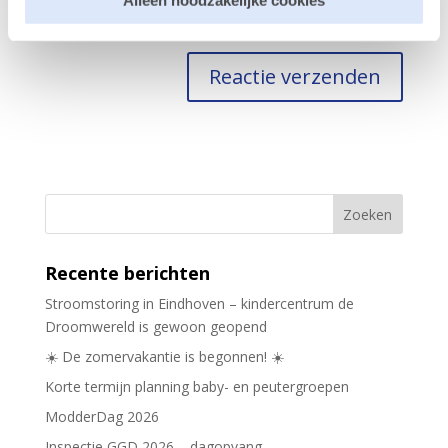
Alleen noodzakelijke cookies
Mijn naam, e-mail en site opslaan in deze browser
voor de volgende keer wanneer ik een reactie plaats.
Recente berichten
Stroomstoring in Eindhoven – kindercentrum de
Droomwereld is gewoon geopend
☀️ De zomervakantie is begonnen! ☀️
Korte termijn planning baby- en peutergroepen
ModderDag 2026
Inspectie GGD 2026 – dagopvang