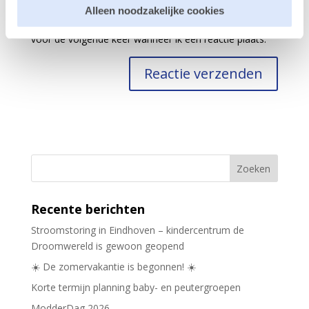
Alleen noodzakelijke cookies
Mijn naam, e-mail en site opslaan in deze browser
voor de volgende keer wanneer ik een reactie plaats.
Recente berichten
Stroomstoring in Eindhoven – kindercentrum de
Droomwereld is gewoon geopend
☀️ De zomervakantie is begonnen! ☀️
Korte termijn planning baby- en peutergroepen
ModderDag 2026