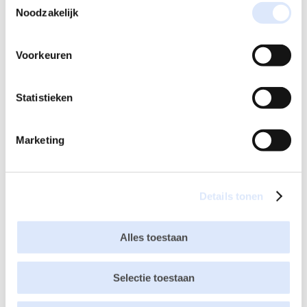
Reactie verzenden
Noodzakelijk
Je e-mailadres wordt niet gepubliceerd.
Vereiste velden
zijn gemarkeerd met
*
Voorkeuren
Statistieken
Marketing
Details tonen
Alles toestaan
Selectie toestaan