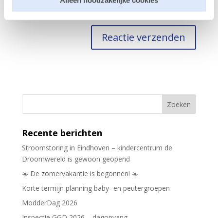
Alleen noodzakelijke cookies
Mijn naam, e-mail en site opslaan in deze browser
voor de volgende keer wanneer ik een reactie plaats.
Recente berichten
Stroomstoring in Eindhoven – kindercentrum de
Droomwereld is gewoon geopend
☀️ De zomervakantie is begonnen! ☀️
Korte termijn planning baby- en peutergroepen
ModderDag 2026
Inspectie GGD 2026 – dagopvang