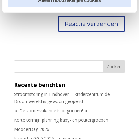
Alleen noodzakelijke cookies
Mijn naam, e-mail en site opslaan in deze browser
voor de volgende keer wanneer ik een reactie plaats.
Recente berichten
Stroomstoring in Eindhoven – kindercentrum de
Droomwereld is gewoon geopend
☀️ De zomervakantie is begonnen! ☀️
Korte termijn planning baby- en peutergroepen
ModderDag 2026
Inspectie GGD 2026 – dagopvang