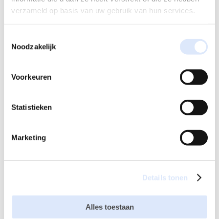
veel
verzameld op basis van uw gebruik van hun services.
leesplezi
er met
Toestemmingsselectie
de
Noodzakelijk
kinderen! We lezen ze voor uit de themaboeken, maar
de kinderen mogen ook zelf boeken uitkiezen waaruit
voorgelezen wordt.
Voorkeuren
Om tijdens de Kinderboekenweek extra aandacht te
besteden aan lezen, hebben wij ouders, opa’s, oma’s
Statistieken
en andere familieleden uitgenodigd om bij ons te
komen voorlezen. Dit was natuurlijk extra leuk voor de
kinderen. Zij hebben volop genoten van dit speciale
Marketing
bezoek en van de boekjes die werden voorgelezen!
Details tonen
Alles toestaan