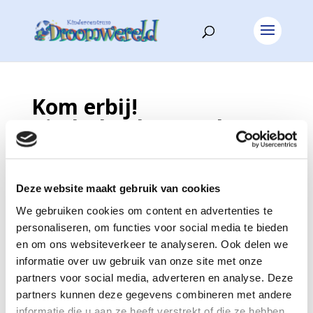
Kom erbij!
Kinderboekenweek
2018
door
Ingrid Tilburgs
|
okt 4, 2018
|
Geen categorie
Deze website maakt gebruik van cookies
We gebruiken cookies om content en advertenties te
Bij de
personaliseren, om functies voor social media te bieden
Droomw
en om ons websiteverkeer te analyseren. Ook delen we
ereld
informatie over uw gebruik van onze site met onze
hebben
partners voor social media, adverteren en analyse. Deze
we
partners kunnen deze gegevens combineren met andere
dagelijks
informatie die u aan ze heeft verstrekt of die ze hebben